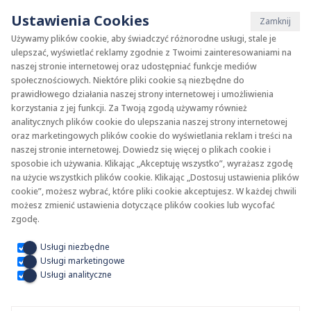
Ustawienia Cookies
Zamknij
Używamy plików cookie, aby świadczyć różnorodne usługi, stale je
ulepszać, wyświetlać reklamy zgodnie z Twoimi zainteresowaniami na
naszej stronie internetowej oraz udostępniać funkcje mediów
społecznościowych. Niektóre pliki cookie są niezbędne do
prawidłowego działania naszej strony internetowej i umożliwienia
korzystania z jej funkcji. Za Twoją zgodą używamy również
KAN-therm
SYSTEM
analitycznych plików cookie do ulepszania naszej strony internetowej
oraz marketingowych plików cookie do wyświetlania reklam i treści na
naszej stronie internetowej. Dowiedz się więcej o plikach cookie i
ultraLINE
Rury
sposobie ich używania. Klikając „Akceptuję wszystko”, wyrażasz zgodę
na użycie wszystkich plików cookie. Klikając „Dostosuj ustawienia plików
cookie”, możesz wybrać, które pliki cookie akceptujesz. W każdej chwili
Zakres średnic 14-32 mm
możesz zmienić ustawienia dotyczące plików cookies lub wycofać
zgodę.
Zastosowanie
Usługi niezbędne
Usługi marketingowe
Usługi analityczne
Menu systemowe