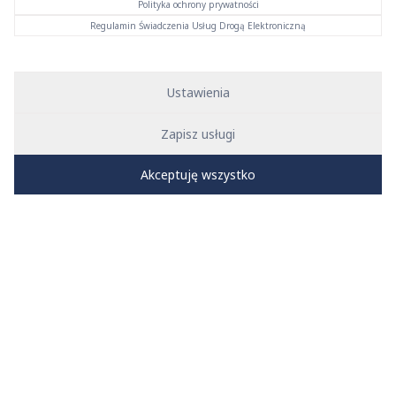
Polityka ochrony prywatności
Rury
Regulamin Świadczenia Usług Drogą Elektroniczną
System
KAN‑therm ultraLINE
oferuje projektantom i
wykonawcom instalacji oraz inwestorom, niespotykaną dotąd
Ustawienia
na rynku, możliwość elastycznej konfiguracji końcowego
rozwiązania technicznego.
Zapisz usługi
Wybór odpowiedniego wariantu może być podyktowany nie
Akceptuję wszystko
tylko preferencjami osób uczestniczących w procesie
inwestycyjnym, ale także specyfiką inwestycji np. koniecznością
montażu natynkowego w budownictwie sakralnym lub
zabytkowym, gdzie znacznie lepszymi właściwościami
użytkowymi będą cechowały się rury PERTAL² z warstwą
aluminium niż rury PEXC i PERT² z warstwą EVOH.
Dlatego w ofercie ultraLINE dostępne są równocześnie dwa
różne rodzaje rur tworzywowych, łączonych tą samą kształtką i
tą samą tuleją nasuwaną:
Rury PEXC i PERT² z warstwą EVOH,
w zakresie średnic