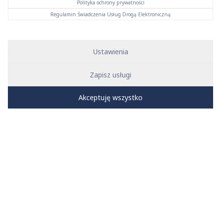
Polityka ochrony prywatności
Regulamin Świadczenia Usług Drogą Elektroniczną
Ustawienia
Filtr
Zapisz usługi
System KAN-therm
Wybierz
Akceptuję wszystko
Rodzaj
Instrukcje
Szukaj