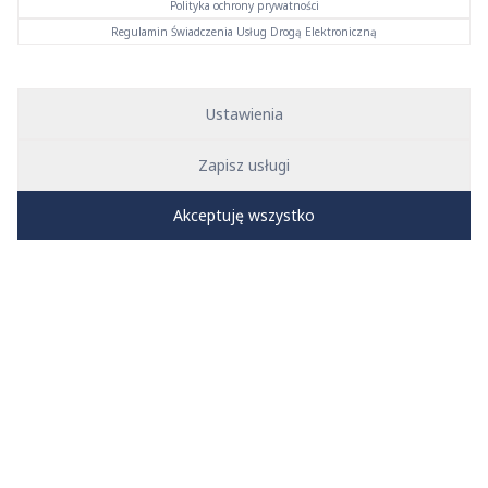
Polityka ochrony prywatności
Regulamin Świadczenia Usług Drogą Elektroniczną
Ustawienia
Zapisz usługi
Akceptuję wszystko
Menu systemowe
KAN SET for Revit – profesjonalne wsparcie projektowania
instalacji w BIM
KAN SET for Revit to zaawansowana wtyczka stworzona przez
firmę SANKOM, dedykowana użytkownikom Autodesk Revit,
która wspiera projektowanie instalacji w środowisku BIM
(Building Information Modeling). Aplikacja została