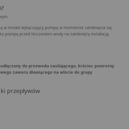
m?
owym.
ącą w moduł wyłączający pompę w momencie zamknięcia się
o pompę przed tłoczeniem wody na zamkniętą instalację.
podłączony do przewodu zasilającego, króciec powrotny
wego zaworu dławiącego na wlocie do grupy
ki przepływów