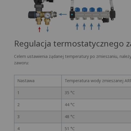
Regulacja termostatycznego z
Celem ustawienia żądanej temperatury po zmieszaniu, nale
zaworu:
Nastawa
Temperatura wody zmieszanej AR
1
35 °C
2
44 °C
3
48 °C
4
51 °C