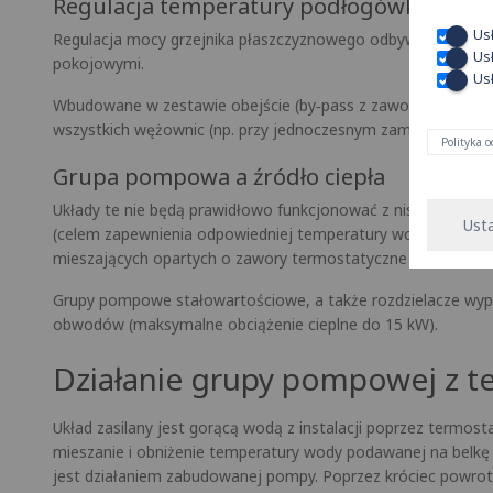
Regulacja temperatury podłogówki – jak d
Us
Regulacja mocy grzejnika płaszczyznowego odbywa się poprz
Us
pokojowymi.
Usł
Wbudowane w zestawie obejście (by‑pass z zaworem regulacy
wszystkich wężownic (np. przy jednoczesnym zamknięciu się 
Polityka 
Grupa pompowa a źródło ciepła
Układy te nie będą prawidłowo funkcjonować z niskotempera
Ust
(celem zapewnienia odpowiedniej temperatury wody po zmie
mieszających opartych o zawory termostatyczne trójdrogow
Grupy pompowe stałowartościowe, a także rozdzielacze wypo
obwodów (maksymalne obciążenie cieplne do 15 kW).
Działanie grupy pompowej z 
Układ zasilany jest gorącą wodą z instalacji poprzez termo
mieszanie i obniżenie temperatury wody podawanej na belkę
jest działaniem zabudowanej pompy. Poprzez króciec powrotn