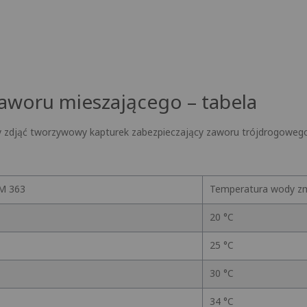
aworu mieszającego – tabela
ży zdjąć tworzywowy kapturek zabezpieczający zaworu trójdrogoweg
M 363
Temperatura wody zm
20 °C
25 °C
30 °C
34 °C