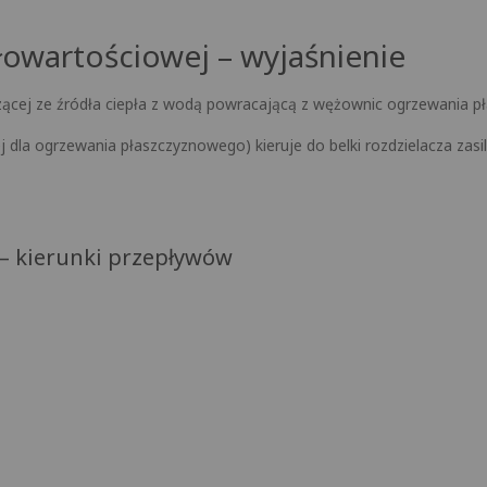
łowartościowej – wyjaśnienie
zącej ze źródła ciepła z wodą powracającą z wężownic ogrzewania 
la ogrzewania płaszczyznowego) kieruje do belki rozdzielacza zasil
– kierunki przepływów