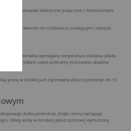
ane przez siłowniki elektryczne połączone z termostatami
zystkich zaworów na rozdzielaczu zasilającym i odcięcia
i ciepła
. Minimalna wymagana temperatura zasilania układu
aturowymi źródłami ciepła polecamy stosowanie układów
iają pracę w instalacjach ogrzewania płaszczyznowego do 10
ogowym
odłogowego (belka powrotna), dzięki czemu następuje
wego). Obieg wody w instalacji płaszczyznowej wymuszony