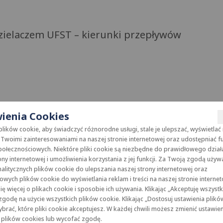
ielaczem UFST – kierunki przepływów
ienia Cookies
ików cookie, aby świadczyć różnorodne usługi, stale je ulepszać, wyświetlać
Twoimi zainteresowaniami na naszej stronie internetowej oraz udostępniać f
ołecznościowych. Niektóre pliki cookie są niezbędne do prawidłowego dział
ony internetowej i umożliwienia korzystania z jej funkcji. Za Twoją zgodą uży
alitycznych plików cookie do ulepszania naszej strony internetowej oraz
wych plików cookie do wyświetlania reklam i treści na naszej stronie internet
c nastawę zaworu regulacyjnego ZR. Podawana do układu woda zasil
ę więcej o plikach cookie i sposobie ich używania. Klikając „Akceptuję wszystk
jnikiem przylgowym umieszczonym na belce rozdzielacza zasilająceg
godę na użycie wszystkich plików cookie. Klikając „Dostosuj ustawienia plikó
 instalację płaszczyznową temperatury wyższej od nastawionej).
rać, które pliki cookie akceptujesz. W każdej chwili możesz zmienić ustawie
 plików cookies lub wycofać zgodę.