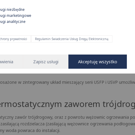
ziała?
ługi niezbędne
ez zawory termostatyczne umieszczone w belce rozdzielacza, sterow
ługi marketingowe
ugi analityczne
jnym) zabezpiecza pompę w przypadku jednoczesnego zamknięcia ws
wszystkich siłowników na zaworach termostatycznych rozdzielacza).
ochrony prywatności
Regulamin Świadczenia Usług Drogą Elektroniczną
turowymi źródłami ciepła np. kotłami kondensacyjnymi
lub pompam
awienia
Zapisz usługi
Akceptuję wszystko
szaniu), wynosi 60 °C. Z tego powodu do współpracy z niskotemper
e.
sażone w zintegrowany układ mieszający serii USFP i USVP umożliw
termostatycznym zaworem trójdr
statyczny zawór trójdrogowy, oraz z powrotu wężownic ogrzewania p
 zasilającą rozdzielacza (zasilającą wężownice ogrzewania podłogo
y woda powraca do instalacji.