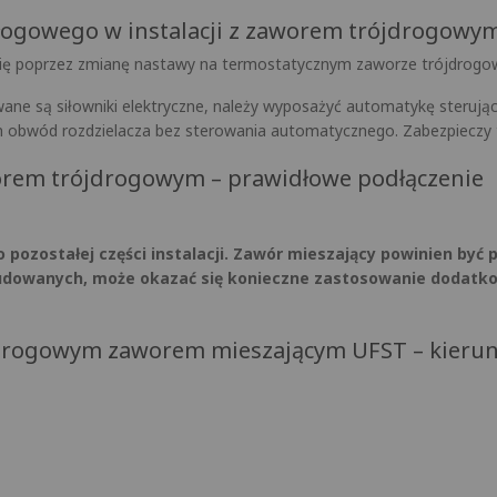
łogowego w instalacji z zaworem trójdrogowy
się poprzez zmianę nastawy na termostatycznym zaworze trójdrog
ne są siłowniki elektryczne, należy wyposażyć automatykę steruj
 obwód rozdzielacza bez sterowania automatycznego. Zabezpieczy t
rem trójdrogowym – prawidłowe podłączenie
pozostałej części instalacji. Zawór mieszający powinien być 
budowanych, może okazać się konieczne zastosowanie dodatko
drogowym zaworem mieszającym UFST – kierun