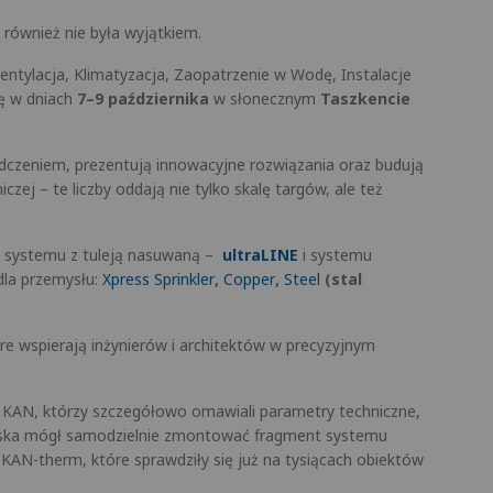
również nie była wyjątkiem.
tylacja, Klimatyzacja, Zaopatrzenie w Wodę, Instalacje
ię w dniach
7–9 października
w słonecznym
Taszkencie
adczeniem, prezentują innowacyjne rozwiązania oraz budują
ej – te liczby oddają nie tylko skalę targów, ale też
 systemu z tuleją nasuwaną –
ultraLINE
i systemu
dla przemysłu:
Xpress Sprinkler
,
Copper
,
Steel
(stal
óre wspierają inżynierów i architektów w precyzyjnym
 KAN, którzy szczegółowo omawiali parametry techniczne,
oiska mógł samodzielnie zmontować fragment systemu
 KAN-therm, które sprawdziły się już na tysiącach obiektów