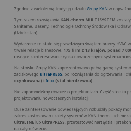
Zgodnie z wieloletnią tradycją udziału
Grupy KAN
w najważnie
Tym razem rozwiązania
KAN-therm MULTISYSTEM
zostały
Sanitarne, Baseny, Technologie Ochrony Środowiska i Odnaw
(Uzbekistan).
Wydarzenie to stało się prawdziwym świętem branży HVAC w r
trwałe relacje biznesowe.
175 firm z 13 krajów, ponad 7 00
rosnące zainteresowanie rynku nowoczesnymi systemami ins
Na stoisku Grupy KAN zaprezentowano pełną gamę syste
zaciskowego
ultraPRESS
, po rozwiązania do ogrzewania i 
ocynkowana) i
Inox
(stal nierdzewna).
Nie zapomnieliśmy również o projektantach. Część stoiska
projektowaniu nowoczesnych instalacji.
Duże zainteresowanie odwiedzających wzbudziły pokazy mon
zakres zastosowań i zalety systemów KAN-therm – ich niez
ultraLINE
lub
ultraPRESS
, przetestować narzędzia i przeko
na całym świecie.