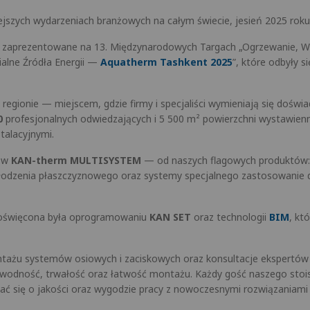
jszych wydarzeniach branżowych na całym świecie, jesień 2025 roku 
 zaprezentowane na 13. Międzynarodowych Targach „Ogrzewanie, Wen
ialne Źródła Energii —
Aquatherm Tashkent 2025
”, które odbyły s
egionie — miejscem, gdzie firmy i specjaliści wymieniają się doświ
0
profesjonalnych odwiedzających i 5 500 m² powierzchni wystawiennicz
talacyjnymi.
mów
KAN-therm MULTISYSTEM
— od naszych flagowych produktów:
chłodzenia płaszczyznowego oraz systemy specjalnego zastosowanie 
 poświęcona była oprogramowaniu
KAN SET
oraz technologii
BIM
, kt
tażu systemów osiowych i zaciskowych oraz konsultacje ekspertów
awodność, trwałość oraz łatwość montażu. Każdy gość naszego st
nać się o jakości oraz wygodzie pracy z nowoczesnymi rozwiązaniami