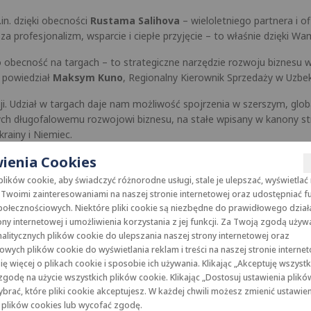
n. dzięki obecności
Rustama Salihova
– wieloletniego partnera i o
za profesjonalizm, wsparcie i ciepłe przyjęcie – to właśnie dzięki Wa
ko obecność na targach – to strategiczne narzędzie rozwoju biznesu
 powiedział
Maksym Kuno
, Regionalny Kierownik Sprzedaży w Uzbek
zji. Udział w targach daje nam możliwość spojrzenia w szerszym, gl
ących długofalowemu rozwojowi biznesu, na stałe wpisany w kanony s
rainy i Niemiec.
ienia Cookies
 Taszkencie podkreślają, że dla nas targi to nie tylko prezentacja pr
ików cookie, aby świadczyć różnorodne usługi, stale je ulepszać, wyświetlać
Twoimi zainteresowaniami na naszej stronie internetowej oraz udostępniać f
 2025
dostarczył
Grupie KAN
nie tylko satysfakcji ze spotkań z partn
ołecznościowych. Niektóre pliki cookie są niezbędne do prawidłowego dział
ony internetowej i umożliwienia korzystania z jej funkcji. Za Twoją zgodą uży
alitycznych plików cookie do ulepszania naszej strony internetowej oraz
szy otrzymała od organizatorów targów nagrodę w kategorii
„Najlepsz
wych plików cookie do wyświetlania reklam i treści na naszej stronie internet
ofesjonalizmu całego zespołu. Dziękujemy wszystkim, którzy odwiedz
ę więcej o plikach cookie i sposobie ich używania. Klikając „Akceptuję wszystk
as do dalszego rozwoju innowacyjnych systemów KAN-therm dla instal
godę na użycie wszystkich plików cookie. Klikając „Dostosuj ustawienia plikó
rać, które pliki cookie akceptujesz. W każdej chwili możesz zmienić ustawie
pytania – zapraszamy do kontaktu poprzez zakładkę „
Kontakt
” na nas
 plików cookies lub wycofać zgodę.