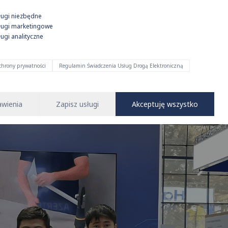
ty, poszerzenie oferty oraz aktywną obecność na placach budów w 
ługi niezbędne
 atmosferę sukcesu i inspiracji!
ługi marketingowe
ugi analityczne
ochrony prywatności
Regulamin Świadczenia Usług Drogą Elektroniczną
awienia
Zapisz usługi
Akceptuję wszystko