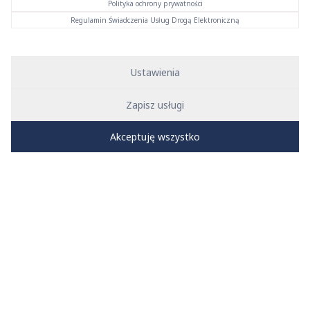
Polityka ochrony prywatności
Regulamin Świadczenia Usług Drogą Elektroniczną
Ustawienia
Zapisz usługi
Akceptuję wszystko
Rury systemu
KAN-therm Steel
wykonane są ze stali
węglowej RSt 34-2, numer materiału 1.0034 wg DIN EN 10305-
3.
Rury zabezpieczone są przed korozją poprzez warstwę ocynku
(Fe/Zn 88), o grubości 8-15 μm, naniesionego na zewnętrzną
powierzchnię elementów oraz dodatkowo zabezpieczone