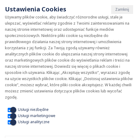
Ustawienia Cookies
Zamknij
Używamy plików cookie, aby świadczyć różnorodne usługi, stale je
ulepszać, wyświetlać reklamy zgodnie z Twoimi zainteresowaniami na
naszej stronie internetowej oraz udostępniać funkcje mediów
społecznościowych. Niektóre pliki cookie są niezbędne do
prawidłowego działania naszej strony internetowej i umożliwienia
korzystania z jej funkcji. Za Twoją zgodą używamy również
KAN-therm
SYSTEM
analitycznych plików cookie do ulepszania naszej strony internetowej
oraz marketingowych plików cookie do wyświetlania reklam i treści na
naszej stronie internetowej. Dowiedz się więcej o plikach cookie i
Steel
Rury
sposobie ich używania. Klikając „Akceptuję wszystko”, wyrażasz zgodę
na użycie wszystkich plików cookie. Klikając „Dostosuj ustawienia plików
cookie”, możesz wybrać, które pliki cookie akceptujesz. W każdej chwili
Zakres średnic 12-108 mm
możesz zmienić ustawienia dotyczące plików cookies lub wycofać
zgodę.
Zastosowanie
Usługi niezbędne
Usługi marketingowe
Usługi analityczne
Menu systemowe