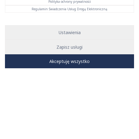
Polityka ochrony prywatności
Regulamin Świadczenia Usług Drogą Elektroniczną
Ustawienia
Zobacz film o naszej firmie
Firma KAN
Zapisz usługi
Akceptuję wszystko
Więcej