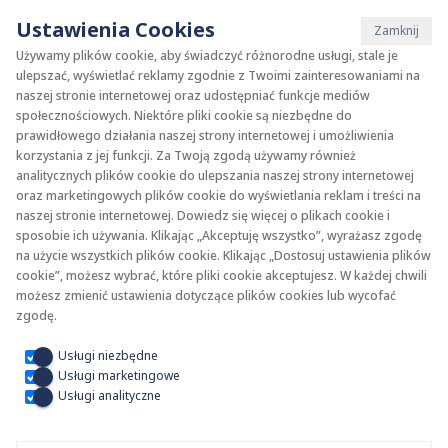
Ustawienia Cookies
Zamknij
Używamy plików cookie, aby świadczyć różnorodne usługi, stale je
ulepszać, wyświetlać reklamy zgodnie z Twoimi zainteresowaniami na
naszej stronie internetowej oraz udostępniać funkcje mediów
INVEST
strefa
społecznościowych. Niektóre pliki cookie są niezbędne do
prawidłowego działania naszej strony internetowej i umożliwienia
korzystania z jej funkcji. Za Twoją zgodą używamy również
analitycznych plików cookie do ulepszania naszej strony internetowej
KAN to coś więcej niż tylko najwyższej klasy produkty. KAN to również sposób
oraz marketingowych plików cookie do wyświetlania reklam i treści na
patrzenia na świat przez pryzmat komfortu życia. Wizja KAN łączy te dwa światy
naszej stronie internetowej. Dowiedz się więcej o plikach cookie i
tak, abyś każdego dnia mógł realizować własne marzenia.
sposobie ich używania. Klikając „Akceptuję wszystko”, wyrażasz zgodę
na użycie wszystkich plików cookie. Klikając „Dostosuj ustawienia plików
cookie”, możesz wybrać, które pliki cookie akceptujesz. W każdej chwili
możesz zmienić ustawienia dotyczące plików cookies lub wycofać
zgodę.
Usługi niezbędne
Usługi marketingowe
Usługi analityczne