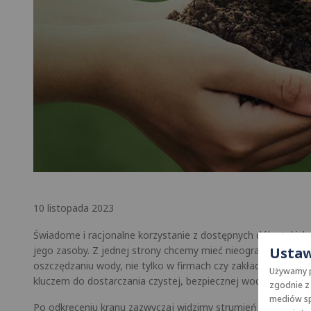
10 listopada 2023
Świadome i racjonalne korzystanie z dostępnych dóbr, takic
Ustaw
jego zasoby. Z jednej strony chcemy mieć nieograniczony d
oszczędzaniu wody, nie tylko w firmach czy zakładach prod
Używamy pl
kluczem do dostarczania czystej, bezpiecznej wody, która m
zgodnie z 
mediów sp
Po odkręceniu kranu zazwyczaj widzimy strumień wody, która