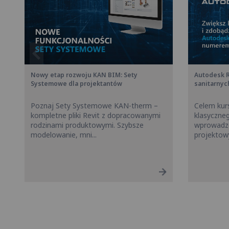
Nowy etap rozwoju KAN BIM: Sety
Autodesk R
Systemowe dla projektantów
sanitarnyc
Poznaj Sety Systemowe KAN-therm –
Celem kurs
kompletne pliki Revit z dopracowanymi
klasyczne
rodzinami produktowymi. Szybsze
wprowadze
modelowanie, mni...
projektowy