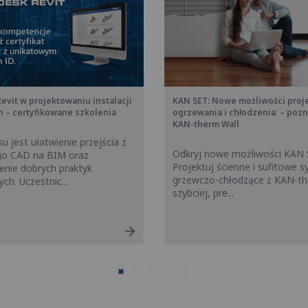
evit w projektowaniu instalacji
KAN SET: Nowe możliwości proj
h – certyfikowane szkolenia
ogrzewania i chłodzenia – pozn
KAN-therm Wall
u jest ułatwienie przejścia z
Odkryj nowe możliwości KAN 
go CAD na BIM oraz
Projektuj ścienne i sufitowe 
nie dobrych praktyk
grzewczo-chłodzące z KAN-th
ch. Uczestnic...
szybciej, pre...