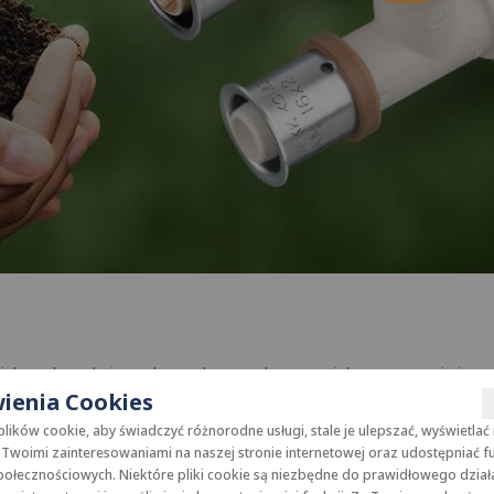
h jak woda zyskuje w obecnych czasach coraz większe znaczenie i o
ienia Cookies
ostęp do czystej wody, z drugiej – postępujące zmiany klimatu wym
ukcyjnych, ale również w gospodarstwach domowych. Właściwie zapr
ików cookie, aby świadczyć różnorodne usługi, stale je ulepszać, wyświetlać
a bezpośredni wpływ na nasze zdrowie i dobre samopoczucie.
Twoimi zainteresowaniami na naszej stronie internetowej oraz udostępniać f
ołecznościowych. Niektóre pliki cookie są niezbędne do prawidłowego dział
 nie wyróżnia się niczym szczególnym. Warto jednak wiedzieć, że ni