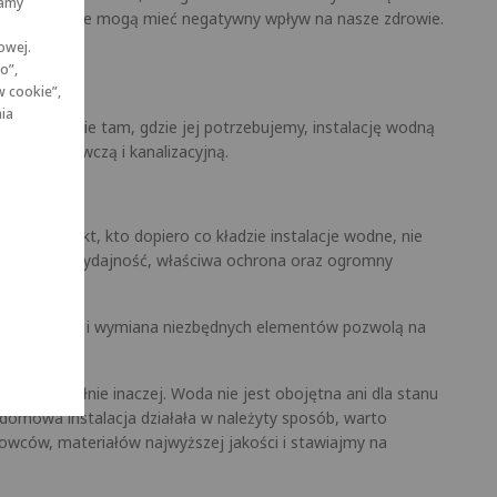
wamy
żkie czy bakterie mogą mieć negatywny wpływ na nasze zdrowie.
owej.
o”,
w cookie”,
nia
odą wszędzie tam, gdzie jej potrzebujemy, instalację wodną
acją grzewczą i kanalizacyjną.
 domu. Nikt, kto dopiero co kładzie instalacje wodne, nie
 to większa wydajność, właściwa ochrona oraz ogromny
arne przeglądy i wymiana niezbędnych elementów pozwolą na
jest zupełnie inaczej. Woda nie jest obojętna ani dla stanu
 domowa instalacja działała w należyty sposób, warto
owców, materiałów najwyższej jakości i stawiajmy na