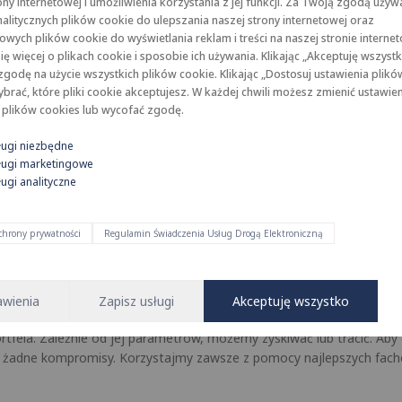
ony internetowej i umożliwienia korzystania z jej funkcji. Za Twoją zgodą uży
, fizycznych i biologicznych. Niektóre z nich, np. chlor, metale cię
alitycznych plików cookie do ulepszania naszej strony internetowej oraz
 i zaawansowane instalacje gwarantujące czystą i zdrową wodę.
wych plików cookie do wyświetlania reklam i treści na naszej stronie internet
ę więcej o plikach cookie i sposobie ich używania. Klikając „Akceptuję wszystk
godę na użycie wszystkich plików cookie. Klikając „Dostosuj ustawienia plikó
rać, które pliki cookie akceptujesz. W każdej chwili możesz zmienić ustawie
ardziej niezbędnych do życia mediów, czyli wody. Aby cieszyć się w
 plików cookies lub wycofać zgodę.
ży pamiętać, aby instalację wodną wykonywać równocześnie z instal
ługi niezbędne
ługi marketingowe
ugi analityczne
 codziennego życia oraz stan armatury i urządzeń znajdujących się w
raz z instalacją grzewczą na nowe. Odpowiednio dobrane urządzenia
ochrony prywatności
Regulamin Świadczenia Usług Drogą Elektroniczną
nstalacji wodnej jest jej regularna konserwacja i kontrola. Regul
ele lat oraz zapewnią użytkownikom komfort i bezpieczeństwo.
awienia
Zapisz usługi
Akceptuję wszystko
wielkiego wpływu na nasz dom, ani na nas samych, w rzeczywistości 
tfela. Zależnie od jej parametrów, możemy zyskiwać lub tracić. Aby
a żadne kompromisy. Korzystajmy zawsze z pomocy najlepszych fach