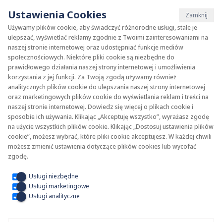
Ustawienia Cookies
Zamknij
Używamy plików cookie, aby świadczyć różnorodne usługi, stale je
ulepszać, wyświetlać reklamy zgodnie z Twoimi zainteresowaniami na
naszej stronie internetowej oraz udostępniać funkcje mediów
społecznościowych. Niektóre pliki cookie są niezbędne do
prawidłowego działania naszej strony internetowej i umożliwienia
korzystania z jej funkcji. Za Twoją zgodą używamy również
analitycznych plików cookie do ulepszania naszej strony internetowej
oraz marketingowych plików cookie do wyświetlania reklam i treści na
Lista artykułów
naszej stronie internetowej. Dowiedz się więcej o plikach cookie i
sposobie ich używania. Klikając „Akceptuję wszystko”, wyrażasz zgodę
na użycie wszystkich plików cookie. Klikając „Dostosuj ustawienia plików
Wszechstronne zastosowanie w
cookie”, możesz wybrać, które pliki cookie akceptujesz. W każdej chwili
możesz zmienić ustawienia dotyczące plików cookies lub wycofać
zgodę.
parze z ekologią
Usługi niezbędne
Usługi marketingowe
Usługi analityczne