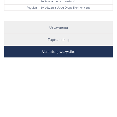
Polityka ochrony prywatności
Regulamin Świadczenia Usług Drogą Elektroniczną
Ustawienia
Zapisz usługi
Akceptuję wszystko
5 listopada 2023
KAN-therm utraPRESS – Wszechstronne zastosowanie w
parze z ekologią
System KAN-therm ultraPRESS przeznaczony jest do
wewnętrznych instalacji wodociągowych (ciepła i zimna
woda użytkowa), instalacji centralnego ogrzewania lub
chłodzenia, ciepła technologicznego i instalacji
przemysłowych (np. sprężonego powietrza). Elementy