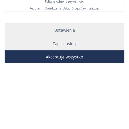
Polityka ochrony prywatności
Regulamin Świadczenia Usług Drogą Elektroniczną
Ustawienia
Zapisz usługi
Akceptuję wszystko
24 lutego 2025
Dylatacje stosuje się w celu zapobiegania negatywnym
skutkom wydłużeń cieplnych płyt grzewczych
podlegających zmianom temperatury. Należą do nich
dylatacje brzegowe i szczeliny dylatacyjne.