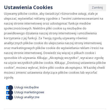
Ustawienia Cookies
Zamknij
Używamy plików cookie, aby świadczyć różnorodne usługi, stale je
ulepszać, wyświetlać reklamy zgodnie z Twoimi zainteresowaniami na
naszej stronie internetowej oraz udostępniać funkcje mediów
społecznościowych. Niektóre pliki cookie są niezbędne do
Lista artykułów
prawidłowego działania naszej strony internetowej i umożliwienia
korzystania z jej funkcji. Za Twoją zgodą używamy również
analitycznych plików cookie do ulepszania naszej strony internetowej
Dylatacja posadzki w
oraz marketingowych plików cookie do wyświetlania reklam i treści na
naszej stronie internetowej. Dowiedz się więcej o plikach cookie i
sposobie ich używania. Klikając „Akceptuję wszystko”, wyrażasz zgodę
na użycie wszystkich plików cookie. Klikając „Dostosuj ustawienia plików
ogrzewaniu podłogowym KAN-
cookie”, możesz wybrać, które pliki cookie akceptujesz. W każdej chwili
możesz zmienić ustawienia dotyczące plików cookies lub wycofać
zgodę.
therm
Usługi niezbędne
Usługi marketingowe
Usługi analityczne