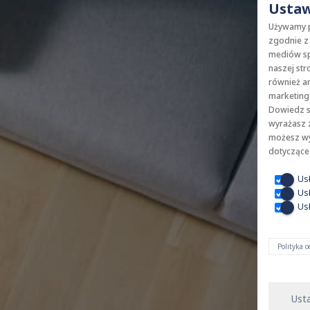
Ustaw
Używamy pl
zgodnie z 
mediów sp
naszej str
również an
marketingo
Dowiedz si
wyrażasz z
możesz wyb
dotyczące
Us
Us
Usł
Polityka 
Ust