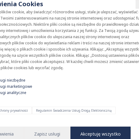
ienia Cookies
ików cookie, aby świadczyć różnorodne usługi, stale je ulepszać, wyświetlać
Twoimi zainteresowaniami na naszej stronie internetowej oraz udostępniać f
ołecznościowych. Niektóre pliki cookie są niezbędne do prawidłowego dział
Miło
ony internetowej i umożliwienia korzystania z jej funkcji. Za Twoją zgodą uży
alitycznych plików cookie do ulepszania naszej strony internetowej oraz
wych plików cookie do wyświetlania reklam i treści na naszej stronie internet
Zaloguj 
ę więcej o plikach cookie i sposobie ich używania. Klikając „Akceptuję wszystk
godę na użycie wszystkich plików cookie. Klikając „Dostosuj ustawienia plikó
rać, które pliki cookie akceptujesz. W każdej chwili możesz zmienić ustawie
 plików cookies lub wycofać zgodę.
ługi niezbędne
ługi marketingowe
ugi analityczne
Nie pamięt
ochrony prywatności
Regulamin Świadczenia Usług Drogą Elektroniczną
Nie
awienia
Zapisz usługi
Akceptuję wszystko