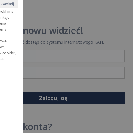
Zamknij
 reklamy
unkcje
ania
 Cię znowu widzieć!
wamy
owej.
się, żeby mieć dostęp do systemu internetowego KAN.
o”,
w cookie”,
nia
asz hasła?
Zaloguj się
 masz konta?